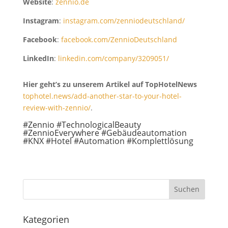
Website
:
zennio.de
Instagram
:
instagram.com/zenniodeutschland/
Facebook
:
facebook.com/ZennioDeutschland
LinkedIn
:
linkedin.com/company/3209051/
Hier geht’s zu unserem Artikel auf TopHotelNews
tophotel.news/add-another-star-to-your-hotel-
review-with-zennio/
.
#Zennio #TechnologicalBeauty
#ZennioEverywhere #Gebäudeautomation
#KNX #Hotel #Automation #Komplettlösung
Kategorien