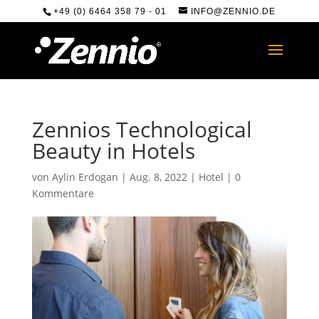
+49 (0) 6464 358 79 - 01
INFO@ZENNIO.DE
Zennios Technological
Beauty in Hotels
von
Aylin Erdogan
|
Aug. 8, 2022
|
Hotel
|
0
Kommentare