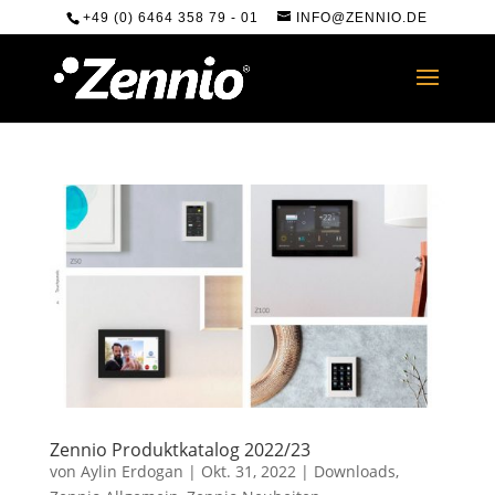
+49 (0) 6464 358 79 - 01
INFO@ZENNIO.DE
Zennio Produktkatalog 2022/23
von
Aylin Erdogan
|
Okt. 31, 2022
|
Downloads
,