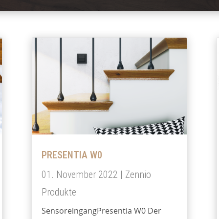
PRESENTIA W0
01. November 2022
|
Zennio
Produkte
SensoreingangPresentia W0 Der