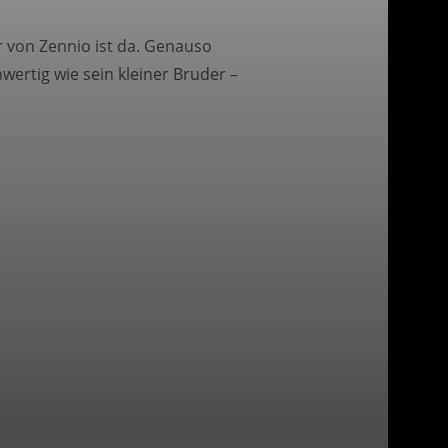
r von Zennio ist da. Genauso
wertig wie sein kleiner Bruder –