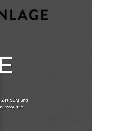
E
em Z41 COM und
echsysteme.