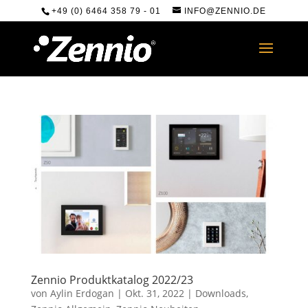
+49 (0) 6464 358 79 - 01
INFO@ZENNIO.DE
Zennio Produktkatalog 2022/23
von
Aylin Erdogan
|
Okt. 31, 2022
|
Downloads
,