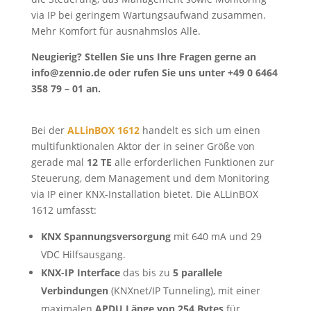
via IP bei geringem Wartungsaufwand zusammen.
Mehr Komfort für ausnahmslos Alle.
Neugierig? Stellen Sie uns Ihre Fragen gerne an
info@zennio.de oder rufen Sie uns unter +49 0 6464
358 79 – 01 an.
Bei der
ALLinBOX 1612
handelt es sich um einen
multifunktionalen Aktor der in seiner Größe von
gerade mal
12 TE
alle erforderlichen Funktionen zur
Steuerung, dem Management und dem Monitoring
via IP einer KNX-Installation bietet. Die ALLinBOX
1612 umfasst:
KNX Spannungsversorgung
mit 640 mA und 29
VDC Hilfsausgang.
KNX-IP Interface
das bis zu
5 parallele
Verbindungen
(KNXnet/IP Tunneling), mit einer
maximalen
APDU Länge von 254 Bytes
für