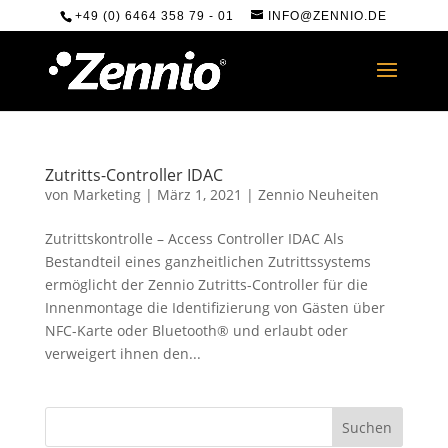
+49 (0) 6464 358 79 - 01
INFO@ZENNIO.DE
Zutritts-Controller IDAC
von
Marketing
|
März 1, 2021
|
Zennio Neuheiten
Zutrittskontrolle – Access Controller IDAC Als
Bestandteil eines ganzheitlichen Zutrittssystems
ermöglicht der Zennio Zutritts-Controller für die
Innenmontage die Identifizierung von Gästen über
NFC-Karte oder Bluetooth® und erlaubt oder
verweigert ihnen den...