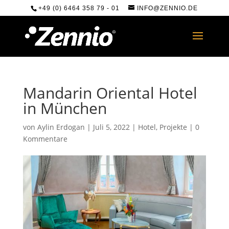
+49 (0) 6464 358 79 - 01
INFO@ZENNIO.DE
Mandarin Oriental Hotel
in München
von
Aylin Erdogan
|
Juli 5, 2022
|
Hotel
,
Projekte
|
0
Kommentare